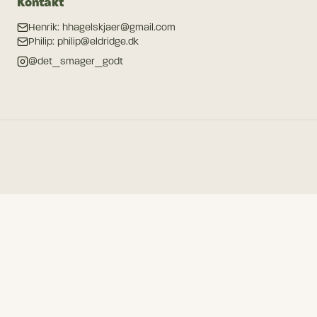
Kontakt
Henrik: hhagelskjaer@gmail.com
Philip: philip@eldridge.dk
@det_smager_godt